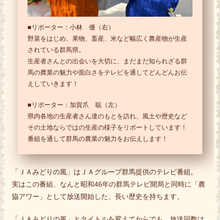
■リポーター：小林 優（右）
野菜をはじめ、果物、畜産、米など幅広く農産物が生産
されている群馬県。
生産者さんとの出会いを大切に、まだまだ知られざる群
馬の農業の魅力や面白さをテレビを通してどんどんお伝
えしていきます！
■リポーター：加賀爪 聡（左）
県内各地の生産者さん達のもとを訪れ、風土や歴史など
その土地ならではの生産の様子をリポートしています！
番組を通して群馬の農業の魅力をお伝えします！
「ＪＡみどりの風」はＪＡグループ群馬提供のテレビ番組。
実はこの番組、なんと昭和46年の群馬テレビ開局と同時に「農
協アワー」として放送開始した、長い歴史を持ちます。
「ＪＡみどりの風」とタイトルを変えてからでも、放送回数は