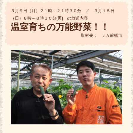
３月９日（月）２１時～２１時３０分 ／ ３月１５日
（日）８時～８時３０分[再] の放送内容
温室育ちの万能野菜！！
取材先： ＪＡ前橋市