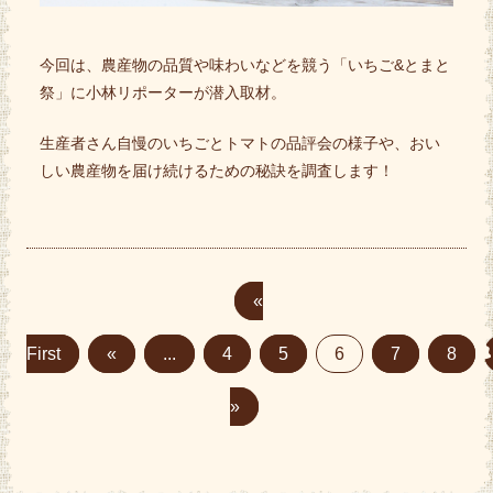
今回は、農産物の品質や味わいなどを競う「いちご&とまと
祭」に小林リポーターが潜入取材。
生産者さん自慢のいちごとトマトの品評会の様子や、おい
しい農産物を届け続けるための秘訣を調査します！
«
First
«
...
4
5
6
7
8
»