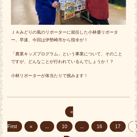
ＪＡみどりの風のリポーターに就任した小林優リポータ
ー。早速、今回は伊勢崎市から指令が！
「農業キッズプログラム」という事業について、そのこと
ですが、どんなことが行われているんでしょうか！？
小林リポーターが体当たりで挑みます！
«
First
«
...
10
...
16
17
1