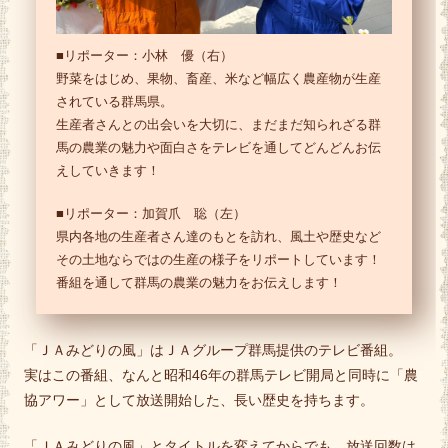
■リポーター：小林 優（右）
野菜をはじめ、果物、畜産、米など幅広く農産物が生産
されている群馬県。
生産者さんとの出会いを大切に、まだまだ知られざる群
馬の農業の魅力や面白さをテレビを通してどんどんお伝
えしていきます！
■リポーター：加賀爪 聡（左）
県内各地の生産者さん達のもとを訪れ、風土や歴史など
その土地ならではの生産の様子をリポートしています！
番組を通して群馬の農業の魅力をお伝えします！
「ＪＡみどりの風」はＪＡグループ群馬提供のテレビ番組。
実はこの番組、なんと昭和46年の群馬テレビ開局と同時に「農
協アワー」として放送開始した、長い歴史を持ちます。
「ＪＡみどりの風」とタイトルを変えてからでも、放送回数は